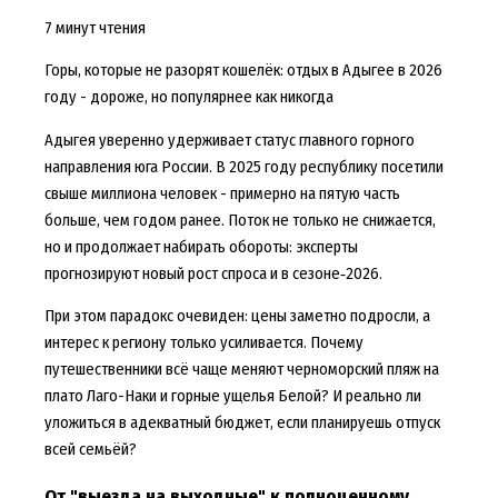
7 минут чтения
Горы, которые не разорят кошелёк: отдых в Адыгее в 2026
году - дороже, но популярнее как никогда
Адыгея уверенно удерживает статус главного горного
направления юга России. В 2025 году республику посетили
свыше миллиона человек - примерно на пятую часть
больше, чем годом ранее. Поток не только не снижается,
но и продолжает набирать обороты: эксперты
прогнозируют новый рост спроса и в сезоне‑2026.
При этом парадокс очевиден: цены заметно подросли, а
интерес к региону только усиливается. Почему
путешественники всё чаще меняют черноморский пляж на
плато Лаго-Наки и горные ущелья Белой? И реально ли
уложиться в адекватный бюджет, если планируешь отпуск
всей семьёй?
От "выезда на выходные" к полноценному