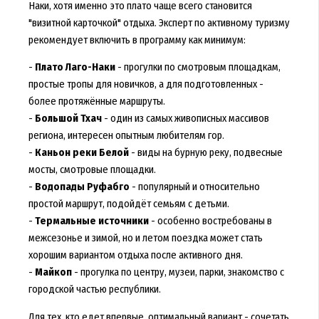
Наки, хотя именно это плато чаще всего становится
"визитной карточкой" отдыха. Эксперт по активному туризму
рекомендует включить в программу как минимум:
-
Плато Лаго-Наки
- прогулки по смотровым площадкам,
простые тропы для новичков, а для подготовленных -
более протяжённые маршруты.
-
Большой Тхач
- один из самых живописных массивов
региона, интересен опытным любителям гор.
-
Каньон реки Белой
- виды на бурную реку, подвесные
мосты, смотровые площадки.
-
Водопады Руфабго
- популярный и относительно
простой маршрут, подойдёт семьям с детьми.
-
Термальные источники
- особенно востребованы в
межсезонье и зимой, но и летом поездка может стать
хорошим вариантом отдыха после активного дня.
-
Майкоп
- прогулка по центру, музеи, парки, знакомство с
городской частью республики.
Для тех, кто едет впервые, оптимальный вариант - сочетать