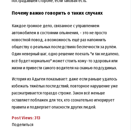
пострадавшей стороне, если таковая есть.
Почему важно говорить о таких случаях
Каждое громкое дело, связанное с управлением
автомобилем в состоянии опьянения, - это не просто
новостной повод, а возможность ещё раз напомнить
обществу о реальных последствиях беспечности за рулём.
Один неверный шаг, одно решение поехать "и так недалеко,
всё будет нормально" может стоить кому-то здоровья или
жизни и привести самого водителя на скамью подсудимых.
История из Адыгеи показывает: даже если раньше удалось
избежать тяжёлых последствий, повторное нарушение уже
рассматривается гораздо строже. Закон всё меньше
оставляет поблажек для тех, кто сознательно игнорирует
правила и подвергает опасности других людей.
Post Views:
313
Поделиться