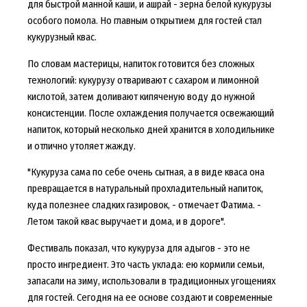
для быстрой манной каши, и ашрай - зерна белой кукурузы
особого помола. Но главным открытием для гостей стал
кукурузный квас.
По словам мастерицы, напиток готовится без сложных
технологий: кукурузу отваривают с сахаром и лимонной
кислотой, затем доливают кипяченую воду до нужной
консистенции. После охлаждения получается освежающий
напиток, который несколько дней хранится в холодильнике
и отлично утоляет жажду.
"Кукуруза сама по себе очень сытная, а в виде кваса она
превращается в натуральный прохладительный напиток,
куда полезнее сладких газировок, - отмечает Фатима. -
Летом такой квас выручает и дома, и в дороге".
Фестиваль показал, что кукуруза для адыгов - это не
просто ингредиент. Это часть уклада: ею кормили семьи,
запасали на зиму, использовали в традиционных угощениях
для гостей. Сегодня на ее основе создают и современные