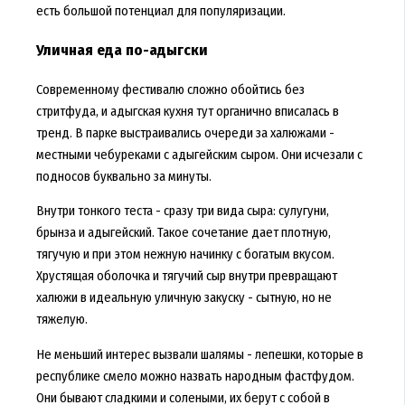
есть большой потенциал для популяризации.
Уличная еда по-адыгски
Современному фестивалю сложно обойтись без
стритфуда, и адыгская кухня тут органично вписалась в
тренд. В парке выстраивались очереди за халюжами -
местными чебуреками с адыгейским сыром. Они исчезали с
подносов буквально за минуты.
Внутри тонкого теста - сразу три вида сыра: сулугуни,
брынза и адыгейский. Такое сочетание дает плотную,
тягучую и при этом нежную начинку с богатым вкусом.
Хрустящая оболочка и тягучий сыр внутри превращают
халюжи в идеальную уличную закуску - сытную, но не
тяжелую.
Не меньший интерес вызвали шалямы - лепешки, которые в
республике смело можно назвать народным фастфудом.
Они бывают сладкими и солеными, их берут с собой в