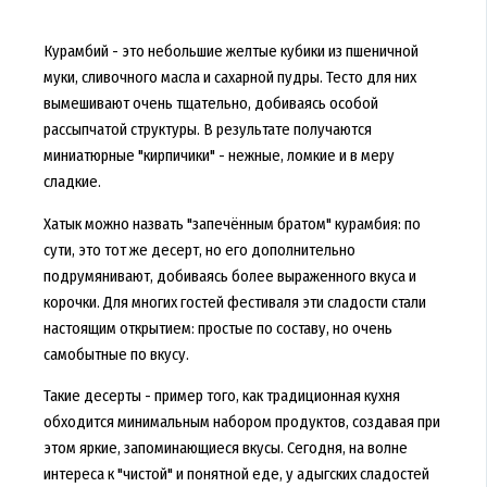
Курамбий - это небольшие желтые кубики из пшеничной
муки, сливочного масла и сахарной пудры. Тесто для них
вымешивают очень тщательно, добиваясь особой
рассыпчатой структуры. В результате получаются
миниатюрные "кирпичики" - нежные, ломкие и в меру
сладкие.
Хатык можно назвать "запечённым братом" курамбия: по
сути, это тот же десерт, но его дополнительно
подрумянивают, добиваясь более выраженного вкуса и
корочки. Для многих гостей фестиваля эти сладости стали
настоящим открытием: простые по составу, но очень
самобытные по вкусу.
Такие десерты - пример того, как традиционная кухня
обходится минимальным набором продуктов, создавая при
этом яркие, запоминающиеся вкусы. Сегодня, на волне
интереса к "чистой" и понятной еде, у адыгских сладостей