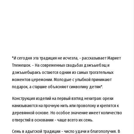
"И сегодня эта традиция не исчезла, - рассказывает Мариет
Тлемешок. - На современных свадьбах дэжъыебэщ и
дэжъыебыракъ остаются одним из самых трогательных
моментов церемонии. Молодые с улыбкой принимают
подарок, а старшие объясняют символику детям".
Конструкция изделий на первый взгляд нехитрая: орехи
нанизываются на прочную нить или проволоку и крепятся к
деревянной основе. Но особое значение имеет количество
отверстий в основании - чаще всего их семь.
Семь в адыгской традиции - число удачи и благополучия. В