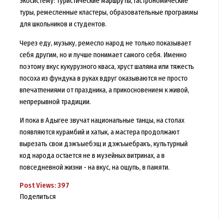
экосистему: туристические маршруты, гастрономические
туры, ремесленные кластеры, образовательные программы
для школьников и студентов.
Через еду, музыку, ремесло народ не только показывает
себя другим, но и лучше понимает самого себя. Именно
поэтому вкус кукурузного кваса, хруст шаляма или тяжесть
посоха из фундука в руках вдруг оказываются не просто
впечатлениями от праздника, а прикосновением к живой,
непрерывной традиции.
И пока в Адыгее звучат национальные танцы, на столах
появляются курамбий и хатык, а мастера продолжают
вырезать свои дэжъыебэщ и дэжъыебракъ, культурный
код народа остается не в музейных витринах, а в
повседневной жизни - на вкус, на ощупь, в памяти.
Post Views:
397
Поделиться