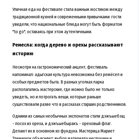
Уличная еда на фестивале стала важным мостиком между
традиционной кухней и современными привычками: гости
увидели, что национальные блюда могут быть форматом
"to go", оставаясь при этом аутентичными.
Ремесла: когда дерево и орехы рассказывают
историю
Несмотря на гастрономический акцент, фестиваль
напоминал: адыгская культура невозможна без ремёсел и
особых предметов быта. В разных уголках парка
располагались мастерские, где можно было не только
увидеть, но и потрогать вещи, которые раньше
существовали разве что в рассказах старших родственников.
Одними из самых необычных экспонатов стали дэжъыебэщ
- посох из ореха, и дэжъыебыракъ - ореховый флаг.
Делают их в основном из фундука. Мастерица Мариет
Тлемешок объясняет: выбор материала неслучаен и