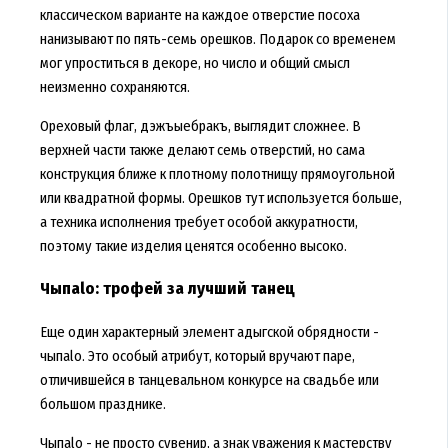
классическом варианте на каждое отверстие посоха
нанизывают по пять-семь орешков. Подарок со временем
мог упроститься в декоре, но число и общий смысл
неизменно сохраняются.
Ореховый флаг, дэжъыебракъ, выглядит сложнее. В
верхней части также делают семь отверстий, но сама
конструкция ближе к плотному полотнищу прямоугольной
или квадратной формы. Орешков тут используется больше,
а техника исполнения требует особой аккуратности,
поэтому такие изделия ценятся особенно высоко.
Чыпаlо: трофей за лучший танец
Еще один характерный элемент адыгской обрядности -
чыпаlо. Это особый атрибут, который вручают паре,
отличившейся в танцевальном конкурсе на свадьбе или
большом празднике.
Чыпаlо - не просто сувенир, а знак уважения к мастерству