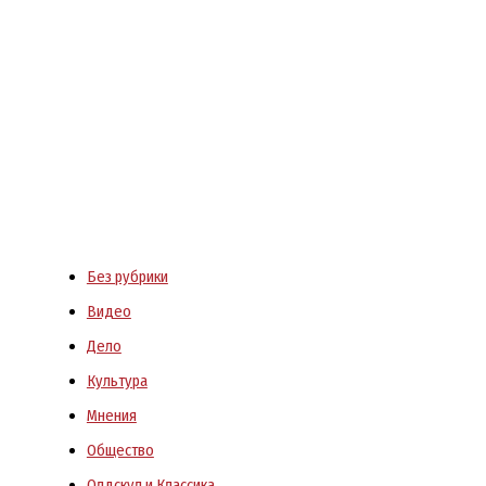
Без рубрики
Видео
Дело
Культура
Мнения
Общество
Олдскул и Классика