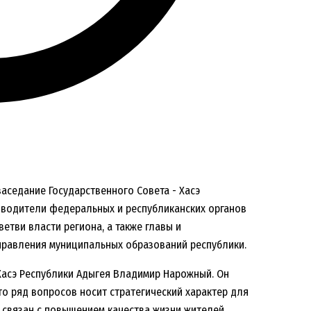
аседание Государственного Совета - Хасэ
ководители федеральных и республиканских органов
етви власти региона, а также главы и
правления муниципальных образований республики.
Хасэ Республики Адыгея Владимир Нарожный. Он
то ряд вопросов носит стратегический характер для
 связан с повышением качества жизни жителей