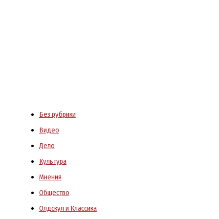
Без рубрики
Видео
Дело
Культура
Мнения
Общество
Олдскул и Классика