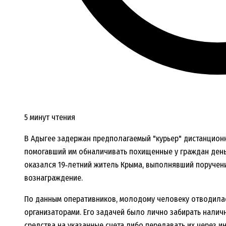
5 минут чтения
В Адыгее задержан предполагаемый "курьер" дистанцион
помогавший им обналичивать похищенные у граждан деньг
оказался 19‑летний житель Крыма, выполнявший поручени
вознаграждение.
По данным оперативников, молодому человеку отводила
организаторами. Его задачей было лично забирать налич
средства на указанные счета либо передавать их через 