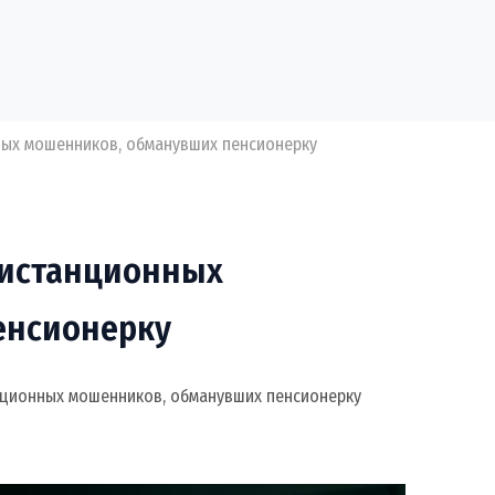
ных мошенников, обманувших пенсионерку
дистанционных
енсионерку
нционных мошенников, обманувших пенсионерку