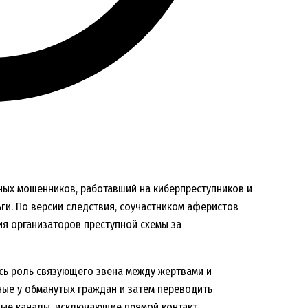
ных мошенников, работавший на киберпреступников и
и. По версии следствия, соучастником аферистов
я организаторов преступной схемы за
сь роль связующего звена между жертвами и
ные у обманутых граждан и затем переводить
иные каналы, исключающие прямой контакт