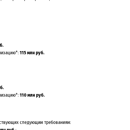
б.
низацию*:
115 млн руб.
б.
низацию*:
110 млн руб.
тствующих следующим требованиям:
млн руб.
;