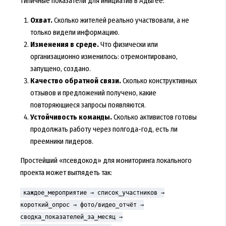
Типичные показатели для инициатив в Адыгее:
Охват.
Сколько жителей реально участвовали, а не
только видели информацию.
Изменения в среде.
Что физически или
организационно изменилось: отремонтировано,
запущено, создано.
Качество обратной связи.
Сколько конструктивных
отзывов и предложений получено, какие
повторяющиеся запросы появляются.
Устойчивость команды.
Сколько активистов готовы
продолжать работу через полгода-год, есть ли
преемники лидеров.
Простейший «псевдокод» для мониторинга локального
проекта может выглядеть так:
каждое_мероприятие → список_участников →
короткий_опрос → фото/видео_отчёт →
сводка_показателей_за_месяц →