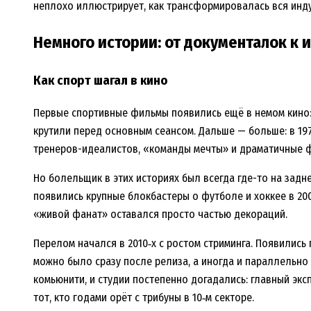
неплохо иллюстрирует, как трансформировалась вся инду
Немного истории: от документалок к
Как спорт шагал в кино
Первые спортивные фильмы появились ещё в немом кино:
крутили перед основным сеансом. Дальше — больше: в 19
тренеров-идеалистов, «команды мечты» и драматичные 
Но болельщик в этих историях был всегда где-то на задне
появились крупные блокбастеры о футболе и хоккее в 200
«живой фанат» оставался просто частью декораций.
Перелом начался в 2010‑х с ростом стриминга. Появились
можно было сразу после релиза, а иногда и параллельно 
комьюнити, и студии постепенно догадались: главный эксп
тот, кто годами орёт с трибуны в 10‑м секторе.