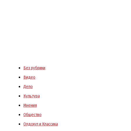
Без рубрики
Видео
Дело
Культура
Мнения
Общество
Олдскул и Классика