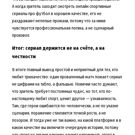
А когда зритель заходит смотреть онлайн спортивные
сериалы про футбол в хорошем качестве, его не
раздражают нелепые промахи, потому что за ними
чувствуется профессиональная логика, а не сценарный
произвол.
Итог: сериал держится не на счёте, а на
честности
В итоге главный вывод простой и неприятный для тех, кто
любит трюкачество: один проваленный матч ломает сериал
не цифрами на табло, а фальшью. Новички часто думают,
что зритель требует постоянных чудес, но тот, кто по-
настоящему любит спорт, ценит другое — узнаваемость.
Там, где герои ошибаются по-человечески, а не по указке
сценария, поражение становится точкой роста, а не
позором. И тогда уже не так важно, на какой платформе и в
каком качестве вы включите очередную историю, потому
что спорт на экране наконец начнёт напоминать спорт в