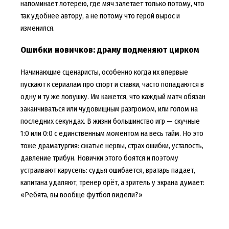
напоминает лотерею, где мяч залетает только потому, что
так удобнее автору, а не потому что герой вырос и
изменился.
Ошибки новичков: драму подменяют цирком
Начинающие сценаристы, особенно когда их впервые
пускают к сериалам про спорт и ставки, часто попадаются в
одну и ту же ловушку. Им кажется, что каждый матч обязан
заканчиваться или чудовищным разгромом, или голом на
последних секундах. В жизни большинство игр — скучные
1:0 или 0:0 с единственным моментом на весь тайм. Но это
тоже драматургия: сжатые нервы, страх ошибки, усталость,
давление трибун. Новички этого боятся и поэтому
устраивают карусель: судья ошибается, вратарь падает,
капитана удаляют, тренер орёт, а зритель у экрана думает:
«Ребята, вы вообще футбол видели?»