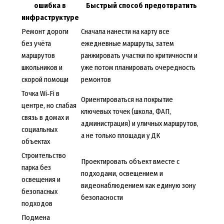
ошибка в
Быстрый способ предотвратить
инфраструктуре
Ремонт дороги
Сначала нанести на карту все
без учёта
ежедневные маршруты, затем
маршрутов
ранжировать участки по критичности и
школьников и
уже потом планировать очередность
скорой помощи
ремонтов
Точка Wi‑Fi в
Ориентироваться на покрытие
центре, но слабая
ключевых точек (школа, ФАП,
связь в домах и
администрация) и уличных маршрутов,
социальных
а не только площади у ДК
объектах
Строительство
Проектировать объект вместе с
парка без
подходами, освещением и
освещения и
видеонаблюдением как единую зону
безопасных
безопасности
подходов
Подмена