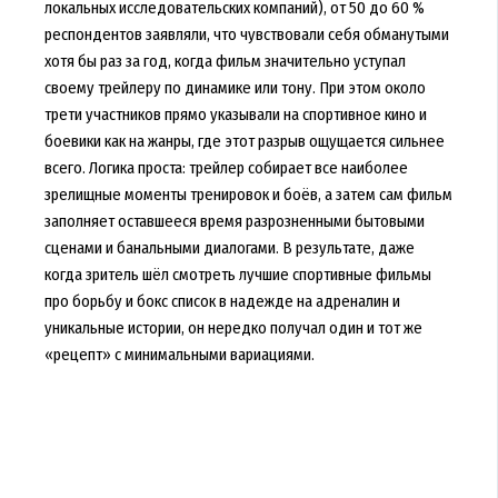
локальных исследовательских компаний), от 50 до 60 %
респондентов заявляли, что чувствовали себя обманутыми
хотя бы раз за год, когда фильм значительно уступал
своему трейлеру по динамике или тону. При этом около
трети участников прямо указывали на спортивное кино и
боевики как на жанры, где этот разрыв ощущается сильнее
всего. Логика проста: трейлер собирает все наиболее
зрелищные моменты тренировок и боёв, а затем сам фильм
заполняет оставшееся время разрозненными бытовыми
сценами и банальными диалогами. В результате, даже
когда зритель шёл смотреть лучшие спортивные фильмы
про борьбу и бокс список в надежде на адреналин и
уникальные истории, он нередко получал один и тот же
«рецепт» с минимальными вариациями.