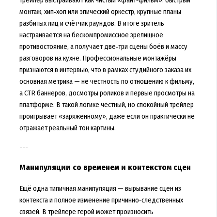
трейлер выстраивают как чистый «файт‑фильм»: быстрый
монтаж, хип‑хоп или эпический оркестр, крупные планы
разбитых лиц и счётчик раундов. В итоге зритель
настраивается на бескомпромиссное зрелищное
противостояние, а получает две‑три сцены боёв и массу
разговоров на кухне. Профессиональные монтажёры
признаются в интервью, что в рамках студийного заказа их
основная метрика — не честность по отношению к фильму,
а CTR баннеров, досмотры роликов и первые просмотры на
платформе. В такой логике честный, но спокойный трейлер
проигрывает «заряженному», даже если он практически не
отражает реальный тон картины.
---
Манипуляции со временем и контекстом сцен
Ещё одна типичная манипуляция — вырывание сцен из
контекста и полное изменение причинно‑следственных
связей. В трейлере герой может произносить