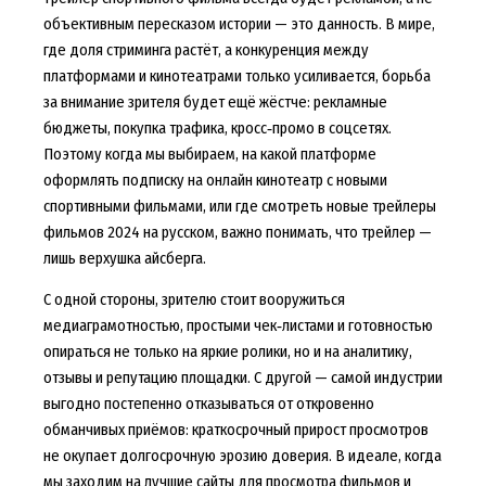
объективным пересказом истории — это данность. В мире,
где доля стриминга растёт, а конкуренция между
платформами и кинотеатрами только усиливается, борьба
за внимание зрителя будет ещё жёстче: рекламные
бюджеты, покупка трафика, кросс‑промо в соцсетях.
Поэтому когда мы выбираем, на какой платформе
оформлять подписку на онлайн кинотеатр с новыми
спортивными фильмами, или где смотреть новые трейлеры
фильмов 2024 на русском, важно понимать, что трейлер —
лишь верхушка айсберга.
С одной стороны, зрителю стоит вооружиться
медиаграмотностью, простыми чек‑листами и готовностью
опираться не только на яркие ролики, но и на аналитику,
отзывы и репутацию площадки. С другой — самой индустрии
выгодно постепенно отказываться от откровенно
обманчивых приёмов: краткосрочный прирост просмотров
не окупает долгосрочную эрозию доверия. В идеале, когда
мы заходим на лучшие сайты для просмотра фильмов и