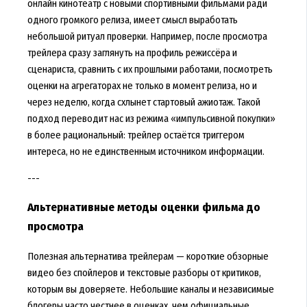
онлайн кинотеатр с новыми спортивными фильмами ради
одного громкого релиза, имеет смысл выработать
небольшой ритуал проверки. Например, после просмотра
трейлера сразу заглянуть на профиль режиссёра и
сценариста, сравнить с их прошлыми работами, посмотреть
оценки на агрегаторах не только в момент релиза, но и
через неделю, когда схлынет стартовый ажиотаж. Такой
подход переводит нас из режима «импульсивной покупки»
в более рациональный: трейлер остаётся триггером
интереса, но не единственным источником информации.
---
Альтернативные методы оценки фильма до
просмотра
Полезная альтернатива трейлерам — короткие обзорные
видео без спойлеров и текстовые разборы от критиков,
которым вы доверяете. Небольшие каналы и независимые
блогеры часто честнее в оценках, чем официальные