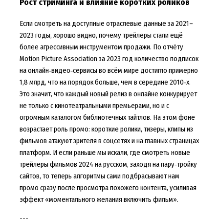
Рост стриминга и влияние коротких роликов
Если смотреть на доступные отраслевые данные за 2021–
2023 годы, хорошо видно, почему трейлеры стали ещё
более агрессивным инструментом продажи. По отчёту
Motion Picture Association за 2023 год количество подписок
на онлайн‑видео‑сервисы во всём мире достигло примерно
1,8 млрд, что на порядок больше, чем в середине 2010‑х.
Это значит, что каждый новый релиз в онлайне конкурирует
не только с кинотеатральными премьерами, но и с
огромным каталогом библиотечных тайтлов. На этом фоне
возрастает роль промо: короткие ролики, тизеры, клипы из
фильмов атакуют зрителя в соцсетях и на главных страницах
платформ. И если раньше мы искали, где смотреть новые
трейлеры фильмов 2024 на русском, заходя на пару‑тройку
сайтов, то теперь алгоритмы сами подбрасывают нам
промо сразу после просмотра похожего контента, усиливая
эффект «моментального желания включить фильм».
---