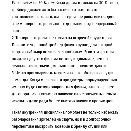
Если фильм на 70 % семейная драма и только на 30 % спорт,
трейлер должен хотя бы частично отражать это
соотношение: показать жизнь героя вне ринга или стадиона,
а не маскировать реальное содержание под непрерывный
экшен.
2. Тестировать ролик не только на «горячей» аудитории.
Покажите черновой трейлер фокус‑группе, для которой
спортивный жанр не является любимым. Если эти зрители
ожидают другого фильма по тону и динамике, чем вы
реально сняли, значит, монтаж зашёл слишком далеко.
3. Чётко проговаривать маркетинговые обещания внутри
команды. Когда маркетинг и продюсеры формулируют, как
именно будет позиционироваться фильм, важно заранее
договориться о «красных линиях»: какие элементы нельзя
искажать даже ради более высоких кликов и просмотров.
Такая внутренняя дисциплина помогает не только избежать
разочарования зрителей на старте, но и в долгосрочной
перспективе выстроить доверие к бренду студии или