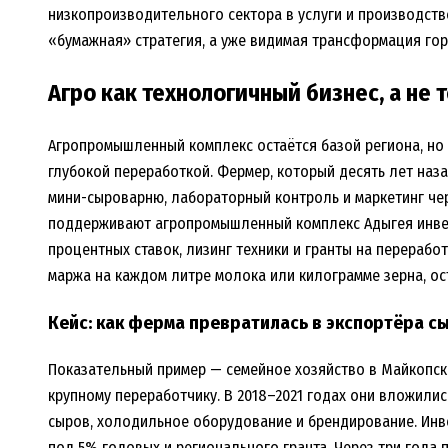
низкопроизводительного сектора в услуги и производств
«бумажная» стратегия, а уже видимая трансформация гор
Агро как технологичный бизнес, а не 
Агропромышленный комплекс остаётся базой региона, но т
глубокой переработкой. Фермер, который десять лет наз
мини-сыроварню, лабораторный контроль и маркетинг чер
поддерживают агропромышленный комплекс Адыгея инве
процентных ставок, лизинг техники и гранты на переработк
маржа на каждом литре молока или килограмме зерна, ос
Кейс: как ферма превратилась в экспортёра с
Показательный пример — семейное хозяйство в Майкопск
крупному переработчику. В 2018–2021 годах они вложили
сыров, холодильное оборудование и брендирование. Инве
под 5% годовых и регионального гранта. Через три года