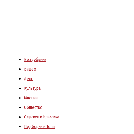
Без рубрики
Видео
Дело
Культура
Мнения
Общество
Олдскул и Классика
Подборки и Топы