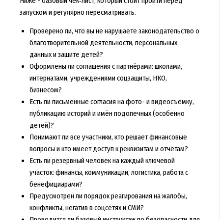
Ниже - базовый чек‑лист, который стоит пройти перед
запуском и регулярно пересматривать.
Проверено ли, что вы не нарушаете законодательство о
благотворительной деятельности, персональных
данных и защите детей?
Оформлены ли соглашения с партнёрами: школами,
интернатами, учреждениями соцзащиты, НКО,
бизнесом?
Есть ли письменные согласия на фото- и видеосъёмку,
публикацию историй и имён подопечных (особенно
детей)?
Понимают ли все участники, кто решает финансовые
вопросы и кто имеет доступ к реквизитам и отчётам?
Есть ли резервный человек на каждый ключевой
участок: финансы, коммуникации, логистика, работа с
бенефициарами?
Предусмотрен ли порядок реагирования на жалобы,
конфликты, негатив в соцсетях и СМИ?
Проводится ли базовый инструктаж по безопасности для