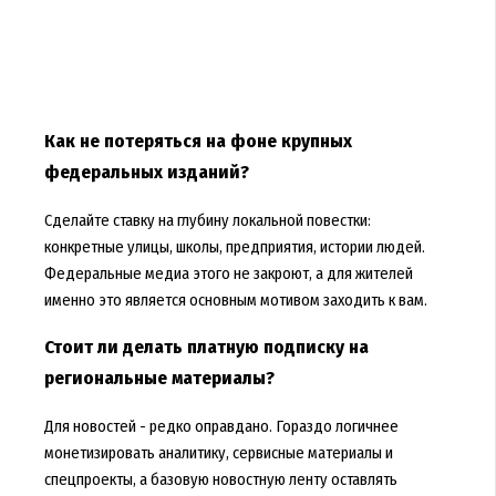
Как не потеряться на фоне крупных
федеральных изданий?
Сделайте ставку на глубину локальной повестки:
конкретные улицы, школы, предприятия, истории людей.
Федеральные медиа этого не закроют, а для жителей
именно это является основным мотивом заходить к вам.
Стоит ли делать платную подписку на
региональные материалы?
Для новостей - редко оправдано. Гораздо логичнее
монетизировать аналитику, сервисные материалы и
спецпроекты, а базовую новостную ленту оставлять