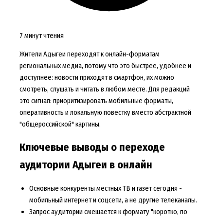
7 минут чтения
Жители Адыгеи переходят к онлайн-форматам
региональных медиа, потому что это быстрее, удобнее и
доступнее: новости приходят в смартфон, их можно
смотреть, слушать и читать в любом месте. Для редакций
это сигнал: приоритизировать мобильные форматы,
оперативность и локальную повестку вместо абстрактной
"общероссийской" картины.
Ключевые выводы о переходе
аудитории Адыгеи в онлайн
Основные конкуренты местных ТВ и газет сегодня -
мобильный интернет и соцсети, а не другие телеканалы.
Запрос аудитории смещается к формату "коротко, по