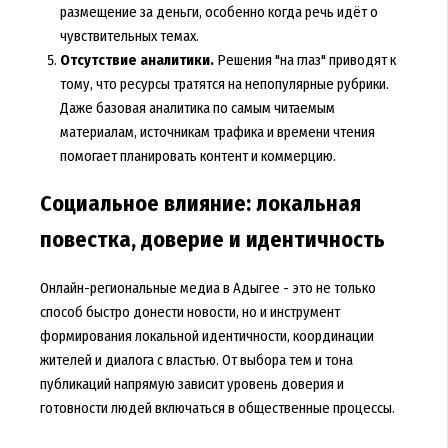
размещение за деньги, особенно когда речь идёт о
чувствительных темах.
Отсутствие аналитики.
Решения "на глаз" приводят к
тому, что ресурсы тратятся на непопулярные рубрики.
Даже базовая аналитика по самым читаемым
материалам, источникам трафика и времени чтения
помогает планировать контент и коммерцию.
Социальное влияние: локальная
повестка, доверие и идентичность
Онлайн-региональные медиа в Адыгее - это не только
способ быстро донести новости, но и инструмент
формирования локальной идентичности, координации
жителей и диалога с властью. От выбора тем и тона
публикаций напрямую зависит уровень доверия и
готовности людей включаться в общественные процессы.