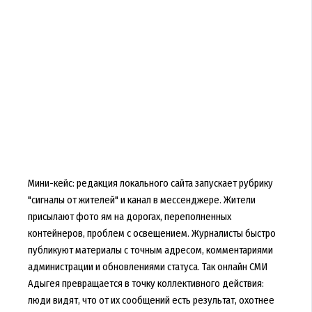
Мини-кейс: редакция локального сайта запускает рубрику
"сигналы от жителей" и канал в мессенджере. Жители
присылают фото ям на дорогах, переполненных
контейнеров, проблем с освещением. Журналисты быстро
публикуют материалы с точным адресом, комментариями
администрации и обновлениями статуса. Так онлайн СМИ
Адыгея превращается в точку коллективного действия:
люди видят, что от их сообщений есть результат, охотнее