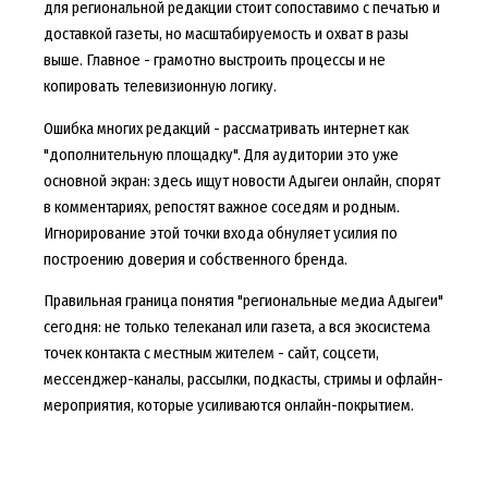
для региональной редакции стоит сопоставимо с печатью и
доставкой газеты, но масштабируемость и охват в разы
выше. Главное - грамотно выстроить процессы и не
копировать телевизионную логику.
Ошибка многих редакций - рассматривать интернет как
"дополнительную площадку". Для аудитории это уже
основной экран: здесь ищут новости Адыгеи онлайн, спорят
в комментариях, репостят важное соседям и родным.
Игнорирование этой точки входа обнуляет усилия по
построению доверия и собственного бренда.
Правильная граница понятия "региональные медиа Адыгеи"
сегодня: не только телеканал или газета, а вся экосистема
точек контакта с местным жителем - сайт, соцсети,
мессенджер-каналы, рассылки, подкасты, стримы и офлайн-
мероприятия, которые усиливаются онлайн-покрытием.