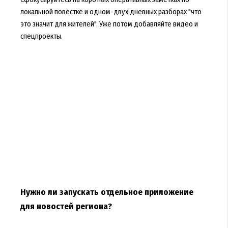
локальной повестке и одном-двух дневных разборах "что
это значит для жителей". Уже потом добавляйте видео и
спецпроекты.
Нужно ли запускать отдельное приложение
для новостей региона?