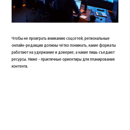
Чтобы не проиграть вниманию соцсетей, региональные
онлайн-редакции должны чётко понимать, какие форматы
работают на удержание и доверие, а какие лишь съедают
ресурсы. Ниже - практичные ориентиры для планирования
контента.