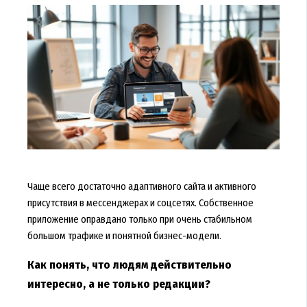
Чаще всего достаточно адаптивного сайта и активного
присутствия в мессенджерах и соцсетях. Собственное
приложение оправдано только при очень стабильном
большом трафике и понятной бизнес-модели.
Как понять, что людям действительно
интересно, а не только редакции?