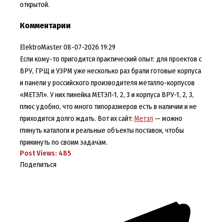
открытой.
Комментарии
ElektroMaster
08-07-2026 19:29
Если кому-то пригодится практический опыт: для проектов с
ВРУ, ГРЩ и УЭРМ уже несколько раз брали готовые корпуса
и панели у российского производителя металло-корпусов
«МЕТЭЛ». У них линейка МЕТЭЛ-1, 2, 3 и корпуса ВРУ-1, 2, 3,
плюс удобно, что много типоразмеров есть в наличии и не
приходится долго ждать. Вот их сайт:
Метэл
— можно
глянуть каталоги и реальные объекты поставок, чтобы
прикинуть по своим задачам.
Post Views:
485
Поделиться