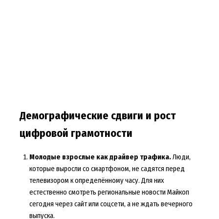
Демографические сдвиги и рост
цифровой грамотности
Молодые взрослые как драйвер трафика.
Люди,
которые выросли со смартфоном, не садятся перед
телевизором к определённому часу. Для них
естественно смотреть региональные новости Майкоп
сегодня через сайт или соцсети, а не ждать вечерного
выпуска.