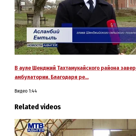
В ауле Шенджий Тахтамукайского района заве
амбулатории. Благодаря ре…
Видео
1:44
Related videos