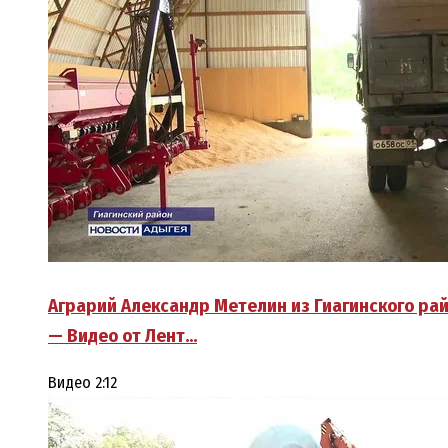
Аграрий Александр Метелин из Гиагинского рай
— Видео от Лент…
Видео
2:12