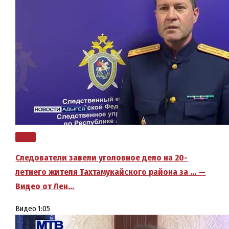
Следователи завели уголовное дело на 20-
летнего жителя Тахтамукайского района за … —
Видео от Лен…
Видео
1:05