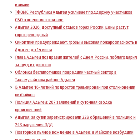
и химии
ТФОМС Республики Адыгея усиливает поддержку участников
СВО в военном госпитале
Адыгея 2026: доступный отдых в горах России, цены растут,
спрос рекордный
Синоптики предупреждают: грозы и высокая пожароопасность в
Адыгее до 14 июня
Глава Адыгеи поздравил жителей с Днем России, поблагодарил
за труд и единство
Обломки беспилотников повредили частный сектор в
Тахтамукайском районе Адыгеи
В Адыгее 16-летний подросток травмирован при столкновении
питбайков
Полиция Адыгеи: 207 заявлений и суточная сводка
происшествий
Адыгея: за сутки зарегистрировали 228 обращений в полицию и
243 нарушения ПДД
Повторное пьяное вождение в Адыгее: в Майкопе возбудили
уголовное дело