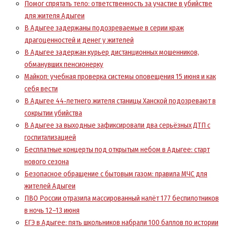
Помог спрятать тело: ответственность за участие в убийстве
для жителя Адыгеи
В Адыгее задержаны подозреваемые в серии краж
драгоценностей и денег у жителей
В Адыгее задержан курьер дистанционных мошенников,
обманувших пенсионерку
Майкоп: учебная проверка системы оповещения 15 июня и как
себя вести
В Адыгее 44‑летнего жителя станицы Ханской подозревают в
сокрытии убийства
В Адыгее за выходные зафиксировали два серьёзных ДТП с
госпитализацией
Бесплатные концерты под открытым небом в Адыгее: старт
нового сезона
Безопасное обращение с бытовым газом: правила МЧС для
жителей Адыгеи
ПВО России отразила массированный налёт 177 беспилотников
в ночь 12–13 июня
ЕГЭ в Адыгее: пять школьников набрали 100 баллов по истории