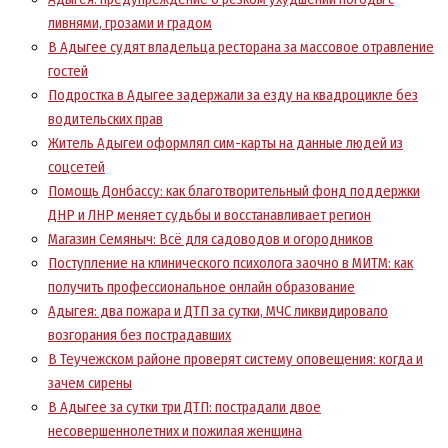
ливнями, грозами и градом
В Адыгее судят владельца ресторана за массовое отравление
гостей
Подростка в Адыгее задержали за езду на квадроцикле без
водительских прав
Житель Адыгеи оформлял сим-карты на данные людей из
соцсетей
Помощь Донбассу: как благотворительный фонд поддержки
ДНР и ЛНР меняет судьбы и восстанавливает регион
Магазин Семяныч: Всё для садоводов и огородников
Поступление на клинического психолога заочно в МИТМ: как
получить профессиональное онлайн образование
Адыгея: два пожара и ДТП за сутки, МЧС ликвидировало
возгорания без пострадавших
В Теучежском районе проверят систему оповещения: когда и
зачем сирены
В Адыгее за сутки три ДТП: пострадали двое
несовершеннолетних и пожилая женщина