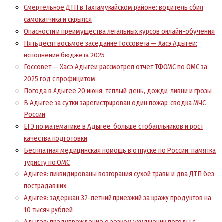
Смертельное ДТП в Тахтамукайском районе: водитель сбил
самокатчика и скрылся
Опасности и преимущества легальных курсов онлайн-обучения
Пятьдесят восьмое заседание Госсовета — Хасэ Адыгеи:
исполнение бюджета 2025
Госсовет — Хасэ Адыгеи рассмотрел отчет ТФОМС по ОМС за
2025 год с профицитом
Погода в Адыгее 20 июня: тёплый день, дожди, ливни и грозы
В Адыгее за сутки зарегистрирован один пожар: сводка МЧС
России
ЕГЭ по математике в Адыгее: больше стобалльников и рост
качества подготовки
Бесплатная медицинская помощь в отпуске по России: памятка
туристу по ОМС
Адыгея: ликвидированы возгорания сухой травы и два ДТП без
пострадавших
Адыгея: задержан 32-летний приезжий за кражу продуктов на
10 тысяч рублей
Адыгея: предупреждение о резком ухудшении погоды с