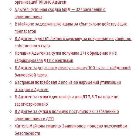
организаций ТФОМС Адыгеи
Адыгея: суточная сводка МВД — 327 заявлений о
происшествиях
В Майкопе задержана женщина за сбыт сильнодействующих
препаратов
В Адыгее судят 61‑летнего мужчину за покушение на убийство
собственного сына
Полиция Адыгеи за сутки получила 271 обращение и не
зафиксировала ДТП с жертвами
В Адыгее задержали мужчину за кражу 100 тысяч с найденной
банковской карты
Бастрыкин потребовал дело из‑за нарушений утилизации
отходов в Адыгее
В Адыгее за сутки один пожар и два ДТП, ЧП на воде не
зарегистрировано
В Адыгее за сутки в полицию поступило 275 заявлений о
происшествиях и ДТП
Житель Майкопа лишился 3 миллионов, поверив лжеслужбам
безопасности