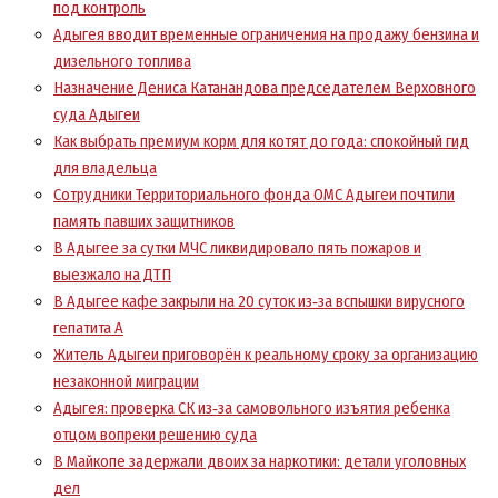
под контроль
Адыгея вводит временные ограничения на продажу бензина и
дизельного топлива
Назначение Дениса Катанандова председателем Верховного
суда Адыгеи
Как выбрать премиум корм для котят до года: спокойный гид
для владельца
Сотрудники Территориального фонда ОМС Адыгеи почтили
память павших защитников
В Адыгее за сутки МЧС ликвидировало пять пожаров и
выезжало на ДТП
В Адыгее кафе закрыли на 20 суток из‑за вспышки вирусного
гепатита А
Житель Адыгеи приговорён к реальному сроку за организацию
незаконной миграции
Адыгея: проверка СК из‑за самовольного изъятия ребенка
отцом вопреки решению суда
В Майкопе задержали двоих за наркотики: детали уголовных
дел