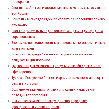
ресторанов
Спортивная Адыгея: молодые таланты, о которых скоро узнает
вся Россия
Соцсети или сайт: где удобнее следить за новостями и почему
это важно
Спорт в Адыгее: путь от дворовых команд к международным
соревнованиям
Экономика повседневности: как региональные решения меняют
жизнь жителей
Экология и природа Адыгеи: как сохранить уникальные
ландшафты для потомков
Цифровая Адыгея: интернет, госуслуги онлайн и развитие It-
сферы региона
Туризм в Республике Адыгея: маршруты выходного дня, горы,
реки и этнотуризм
Сохранение адыгейского языка и традиций: как проекты
объединяют поколения
Как меняется Майкоп: благоустройство, городские
пространства и мнение горожан