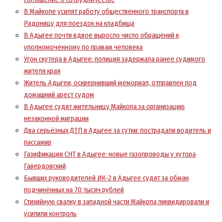
В Майкопе усилят работу общественного транспорта в
Радоницу для поездок на кладбища
В Адыгее почти вдвое выросло число обращений к
уполномоченному по правам человека
Угон скутера в Адыгее: полиция задержала ранее судимого
жителя края
Житель Адыгеи, осквернивший мемориал, отправлен под
домашний арест судом
В Адыгее судят жительницу Майкопа за организацию
незаконной миграции
Два серьёзных ДТП в Адыгее за сутки: пострадали водитель и
пассажир
Газификация СНТ в Адыгее: новые газопроводы у хутора
Гавердовский
Бывших руководителей ИК-2 в Адыгее судят за обман
подчинённых на 70 тысяч рублей
Стихийную свалку в западной части Майкопа ликвидировали и
усилили контроль