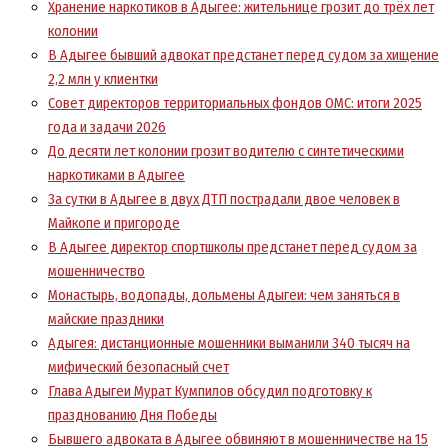
Хранение наркотиков в Адыгее: жительнице грозит до трёх лет
колонии
В Адыгее бывший адвокат предстанет перед судом за хищение
2,2 млн у клиентки
Совет директоров территориальных фондов ОМС: итоги 2025
года и задачи 2026
До десяти лет колонии грозит водителю с синтетическими
наркотиками в Адыгее
За сутки в Адыгее в двух ДТП пострадали двое человек в
Майкопе и пригороде
В Адыгее директор спортшколы предстанет перед судом за
мошенничество
Монастырь, водопады, дольмены Адыгеи: чем заняться в
майские праздники
Адыгея: дистанционные мошенники выманили 340 тысяч на
мифический безопасный счет
Глава Адыгеи Мурат Кумпилов обсудил подготовку к
празднованию Дня Победы
Бывшего адвоката в Адыгее обвиняют в мошенничестве на 15