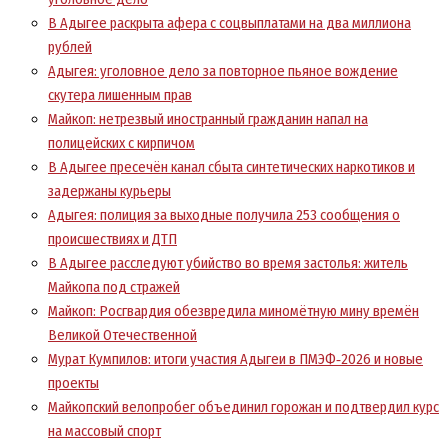
В Адыгее раскрыта афера с соцвыплатами на два миллиона
рублей
Адыгея: уголовное дело за повторное пьяное вождение
скутера лишенным прав
Майкоп: нетрезвый иностранный гражданин напал на
полицейских с кирпичом
В Адыгее пресечён канал сбыта синтетических наркотиков и
задержаны курьеры
Адыгея: полиция за выходные получила 253 сообщения о
происшествиях и ДТП
В Адыгее расследуют убийство во время застолья: житель
Майкопа под стражей
Майкоп: Росгвардия обезвредила миномётную мину времён
Великой Отечественной
Мурат Кумпилов: итоги участия Адыгеи в ПМЭФ‑2026 и новые
проекты
Майкопский велопробег объединил горожан и подтвердил курс
на массовый спорт