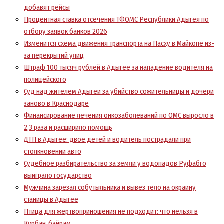
добавят рейсы
Процентная ставка отсечения ТФОМС Республики Адыгея по
отбору заявок банков 2026
Изменится схема движения транспорта на Пасху в Майкопе из-
за перекрытий улиц
Штраф 100 тысяч рублей в Адыгее за нападение водителя на
полицейского
Суд над жителем Адыгеи за убийство сожительницы и дочери
заново в Краснодаре
Финансирование лечения онкозаболеваний по ОМС выросло в
2,3 раза и расширило помощь
ДТП в Адыгее: двое детей и водитель пострадали при
столкновении авто
Судебное разбирательство за земли у водопадов Руфабго
выиграло государство
Мужчина зарезал собутыльника и вывез тело на окраину
станицы в Адыгее
Птица для жертвоприношения не подходит: что нельзя в
Курбан‑байрам