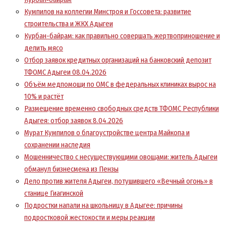
Кумпилов на коллегии Минстроя и Госсовета: развитие
строительства и ЖКХ Адыгеи
Курбан-байрам: как правильно совершать жертвоприношение и
делить мясо
Отбор заявок кредитных организаций на банковский депозит
ТФОМС Адыгеи 08.04.2026
Объём медпомощи по ОМС в федеральных клиниках вырос на
10% и растёт
Размещение временно свободных средств ТФОМС Республики
Адыгея: отбор заявок 8.04.2026
Мурат Кумпилов о благоустройстве центра Майкопа и
сохранении наследия
Мошенничество с несуществующими овощами: житель Адыгеи
обманул бизнесмена из Пензы
Дело против жителя Адыгеи, потушившего «Вечный огонь» в
станице Гиагинской
Подростки напали на школьницу в Адыгее: причины
подростковой жестокости и меры реакции