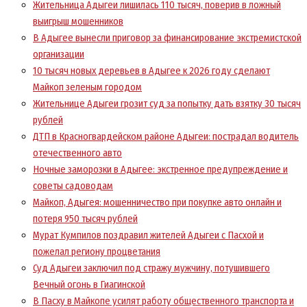
Жительница Адыгеи лишилась 110 тысяч, поверив в ложный
выигрыш мошенников
В Адыгее вынесли приговор за финансирование экстремистской
организации
10 тысяч новых деревьев в Адыгее к 2026 году сделают
Майкоп зеленым городом
Жительнице Адыгеи грозит суд за попытку дать взятку 30 тысяч
рублей
ДТП в Красногвардейском районе Адыгеи: пострадал водитель
отечественного авто
Ночные заморозки в Адыгее: экстренное предупреждение и
советы садоводам
Майкоп, Адыгея: мошенничество при покупке авто онлайн и
потеря 950 тысяч рублей
Мурат Кумпилов поздравил жителей Адыгеи с Пасхой и
пожелал региону процветания
Суд Адыгеи заключил под стражу мужчину, потушившего
Вечный огонь в Гиагинской
В Пасху в Майкопе усилят работу общественного транспорта и