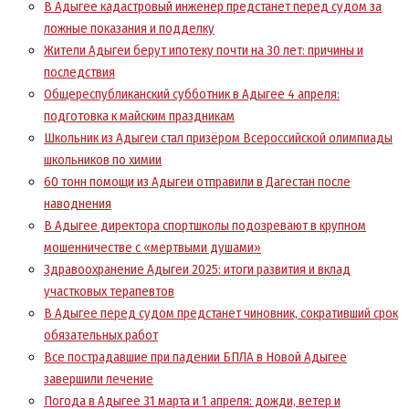
В Адыгее кадастровый инженер предстанет перед судом за
ложные показания и подделку
Жители Адыгеи берут ипотеку почти на 30 лет: причины и
последствия
Общереспубликанский субботник в Адыгее 4 апреля:
подготовка к майским праздникам
Школьник из Адыгеи стал призёром Всероссийской олимпиады
школьников по химии
60 тонн помощи из Адыгеи отправили в Дагестан после
наводнения
В Адыгее директора спортшколы подозревают в крупном
мошенничестве с «мертвыми душами»
Здравоохранение Адыгеи 2025: итоги развития и вклад
участковых терапевтов
В Адыгее перед судом предстанет чиновник, сокративший срок
обязательных работ
Все пострадавшие при падении БПЛА в Новой Адыгее
завершили лечение
Погода в Адыгее 31 марта и 1 апреля: дожди, ветер и