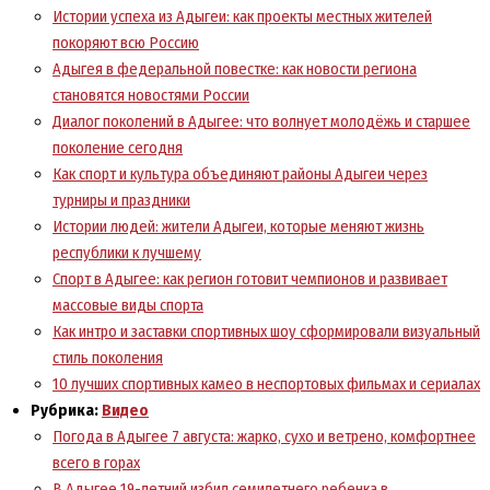
Истории успеха из Адыгеи: как проекты местных жителей
покоряют всю Россию
Адыгея в федеральной повестке: как новости региона
становятся новостями России
Диалог поколений в Адыгее: что волнует молодёжь и старшее
поколение сегодня
Как спорт и культура объединяют районы Адыгеи через
турниры и праздники
Истории людей: жители Адыгеи, которые меняют жизнь
республики к лучшему
Спорт в Адыгее: как регион готовит чемпионов и развивает
массовые виды спорта
Как интро и заставки спортивных шоу сформировали визуальный
стиль поколения
10 лучших спортивных камео в неспортовых фильмах и сериалах
Рубрика:
Видео
Погода в Адыгее 7 августа: жарко, сухо и ветрено, комфортнее
всего в горах
В Адыгее 19-летний избил семилетнего ребенка в