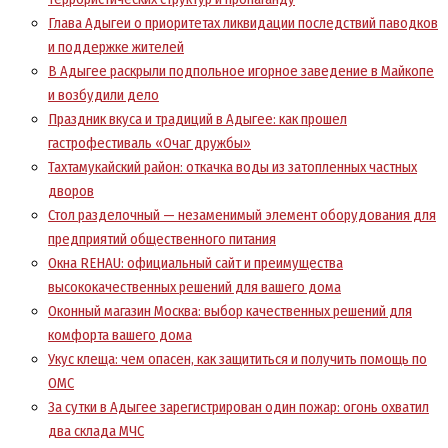
Глава Адыгеи о приоритетах ликвидации последствий паводков
и поддержке жителей
В Адыгее раскрыли подпольное игорное заведение в Майкопе
и возбудили дело
Праздник вкуса и традиций в Адыгее: как прошел
гастрофестиваль «Очаг дружбы»
Тахтамукайский район: откачка воды из затопленных частных
дворов
Стол разделочный — незаменимый элемент оборудования для
предприятий общественного питания
Окна REHAU: официальный сайт и преимущества
высококачественных решений для вашего дома
Оконный магазин Москва: выбор качественных решений для
комфорта вашего дома
Укус клеща: чем опасен, как защититься и получить помощь по
ОМС
За сутки в Адыгее зарегистрирован один пожар: огонь охватил
два склада МЧС