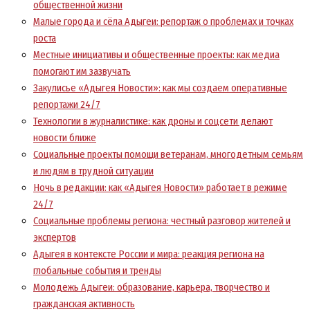
общественной жизни
Малые города и сёла Адыгеи: репортаж о проблемах и точках
роста
Местные инициативы и общественные проекты: как медиа
помогают им зазвучать
Закулисье «Адыгея Новости»: как мы создаем оперативные
репортажи 24/7
Технологии в журналистике: как дроны и соцсети делают
новости ближе
Социальные проекты помощи ветеранам, многодетным семьям
и людям в трудной ситуации
Ночь в редакции: как «Адыгея Новости» работает в режиме
24/7
Социальные проблемы региона: честный разговор жителей и
экспертов
Адыгея в контексте России и мира: реакция региона на
глобальные события и тренды
Молодежь Адыгеи: образование, карьера, творчество и
гражданская активность