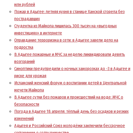
млн рублей
Пожар в Адыгее: летняя кухня в станице Ханской сгорела без
пострадавших
Студентка из Майкопа лишилась 300 тысяч на «выгодных
инвестициях» в интернете
Оправдание терроризма в сети: в Адыгее завели дело на
подростка
В Адыгее пожарные и МЧС за неделю ликвидировали девять
возгораний
Синоптики предупредили о ночных заморозках до -3 в Адыгее и
риске для урожая
Исламский женский форум о воспитании детей в Центральной
мечети Майкопа
В Адыгее сутки без пожаров и происшествий на воде: МЧС о
безопасности
Погода в Адыгее 18 апреля: тёплый день без осадков и резких
изменений
Адыгея и Российский Союз молодёжи заключили бессрочное
соглашение о сотрудничестве