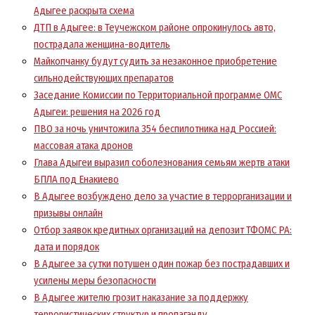
Адыгее раскрыта схема
ДТП в Адыгее: в Теучежском районе опрокинулось авто,
пострадала женщина-водитель
Майкопчанку будут судить за незаконное приобретение
сильнодействующих препаратов
Заседание Комиссии по Территориальной программе ОМС
Адыгеи: решения на 2026 год
ПВО за ночь уничтожила 354 беспилотника над Россией:
массовая атака дронов
Глава Адыгеи выразил соболезнования семьям жертв атаки
БПЛА под Енакиево
В Адыгее возбуждено дело за участие в террорганизации и
призывы онлайн
Отбор заявок кредитных организаций на депозит ТФОМС РА:
дата и порядок
В Адыгее за сутки потушен один пожар без пострадавших и
усилены меры безопасности
В Адыгее жителю грозит наказание за поддержку
террористических структур и пропаганду