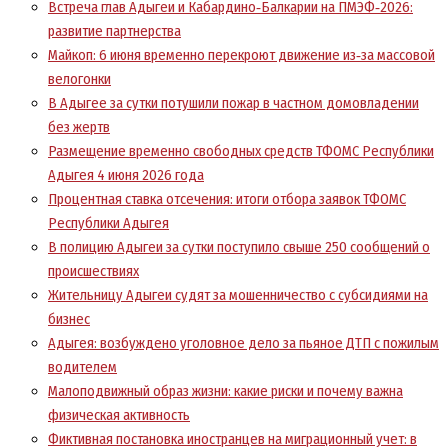
Встреча глав Адыгеи и Кабардино‑Балкарии на ПМЭФ‑2026:
развитие партнерства
Майкоп: 6 июня временно перекроют движение из‑за массовой
велогонки
В Адыгее за сутки потушили пожар в частном домовладении
без жертв
Размещение временно свободных средств ТФОМС Республики
Адыгея 4 июня 2026 года
Процентная ставка отсечения: итоги отбора заявок ТФОМС
Республики Адыгея
В полицию Адыгеи за сутки поступило свыше 250 сообщений о
происшествиях
Жительницу Адыгеи судят за мошенничество с субсидиями на
бизнес
Адыгея: возбуждено уголовное дело за пьяное ДТП с пожилым
водителем
Малоподвижный образ жизни: какие риски и почему важна
физическая активность
Фиктивная постановка иностранцев на миграционный учет: в