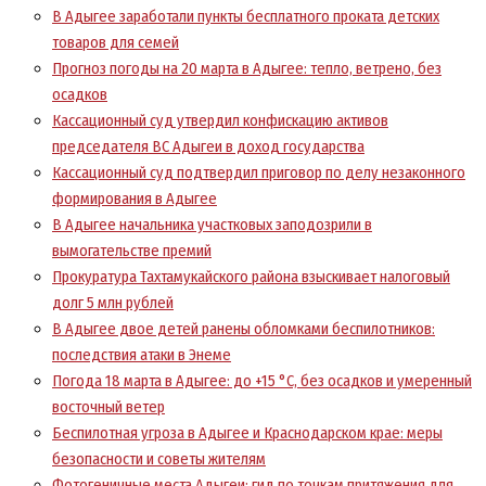
В Адыгее заработали пункты бесплатного проката детских
товаров для семей
Прогноз погоды на 20 марта в Адыгее: тепло, ветрено, без
осадков
Кассационный суд утвердил конфискацию активов
председателя ВС Адыгеи в доход государства
Кассационный суд подтвердил приговор по делу незаконного
формирования в Адыгее
В Адыгее начальника участковых заподозрили в
вымогательстве премий
Прокуратура Тахтамукайского района взыскивает налоговый
долг 5 млн рублей
В Адыгее двое детей ранены обломками беспилотников:
последствия атаки в Энеме
Погода 18 марта в Адыгее: до +15 °С, без осадков и умеренный
восточный ветер
Беспилотная угроза в Адыгее и Краснодарском крае: меры
безопасности и советы жителям
Фотогеничные места Адыгеи: гид по точкам притяжения для