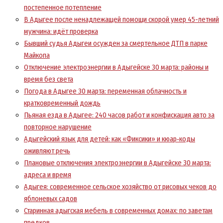
постепенное потепление
В Адыгее после ненадлежащей помощи скорой умер 45-летний
мужчина: идёт проверка
Бывший судья Адыгеи осужден за смертельное ДТП в парке
Майкопа
Отключение электроэнергии в Адыгейске 30 марта: районы и
время без света
Погода в Адыгее 30 марта: переменная облачность и
кратковременный дождь
Пьяная езда в Адыгее: 240 часов работ и конфискация авто за
повторное нарушение
Адыгейский язык для детей: как «Фиксики» и кюар‑коды
оживляют речь
Плановые отключения электроэнергии в Адыгейске 30 марта:
адреса и время
Адыгея: современное сельское хозяйство от рисовых чеков до
яблоневых садов
Старинная адыгская мебель в современных домах: по заветам
предков