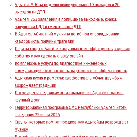
Адыгея: МЧС за неделю ликвидировало 10 пожаров и 20
выездов на ДТП
Адыгея: 263 заявления в полицию за выходные, кражи,
нарушения ПДД и смертельное ДТП
В Адыгее 40‑летний мужчина погиб при опрокидывании
квадроцикла: причины трагедии
Пари на спорт в Балтбет: актуальные коэффициенты, горячие
события и как сделать ставку онлайн
Комплексные услуги по диагностике инженерных
коммуникаций: безопасность, надежность и эффективность
Адыгская кухня и ремесла: как фестиваль «Очаг дружбы»
возрождает традиции
После ареста недвижимости компания из Адыгеи погасила
крупный долг
Территориальная программа ОМС Республики Адыгея: итоги
заседания 25 июня 2026
Струны, которые помнят предков: как адыгейцы возрождают
музыку
Республиканский выпускной бал в Адыгее: рекордные