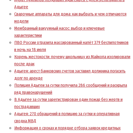
Адыгее
Сварочные аппараты для дома: как выбрать и чем отличаются
модели
Мембранный вакуумный насос: выбор и ключевые
характеристики
ПВО России отразила массированный налёт 379 беспилотников
в ночь на 18 июля
Корень жестокости: почему школьницу из Майкопа изолировали
после драк
Адыгея: арест банковских счетов заставил должника погасить
долг по аренде
Полиция Адыгеи за сутки получила 286 сообщений и раскрыла
ряд правонарушений
В Адыгее за сутки зарегистрирован один пожар без жертв и
пострадавших
Адыгея: 270 обращений в полицию за сутки и оперативная
сводка МВД
Информация о сроках и порядке отбора заявок кредитных