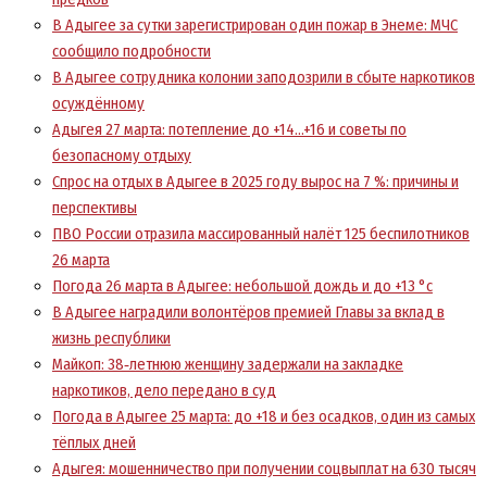
В Адыгее за сутки зарегистрирован один пожар в Энеме: МЧС
сообщило подробности
В Адыгее сотрудника колонии заподозрили в сбыте наркотиков
осуждённому
Адыгея 27 марта: потепление до +14…+16 и советы по
безопасному отдыху
Спрос на отдых в Адыгее в 2025 году вырос на 7 %: причины и
перспективы
ПВО России отразила массированный налёт 125 беспилотников
26 марта
Погода 26 марта в Адыгее: небольшой дождь и до +13 °c
В Адыгее наградили волонтёров премией Главы за вклад в
жизнь республики
Майкоп: 38‑летнюю женщину задержали на закладке
наркотиков, дело передано в суд
Погода в Адыгее 25 марта: до +18 и без осадков, один из самых
тёплых дней
Адыгея: мошенничество при получении соцвыплат на 630 тысяч